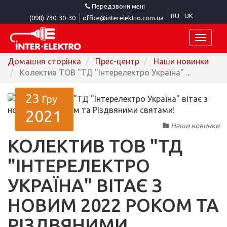
Передзвони мені
RU
UK
(098) 730-30-30
office@interelektro.com.ua
Toggle
naviga
Домашня сторінка
Прес-центр
Наши новинки
Колектив ТОВ "ТД "Інтерелектро Україна" ...
23
Гру
2021
Наши новинки
КОЛЕКТИВ ТОВ "ТД
"ІНТЕРЕЛЕКТРО
УКРАЇНА" ВІТАЄ З
НОВИМ 2022 РОКОМ ТА
РІЗДВЯНИМИ