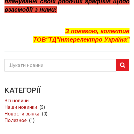
плануванні своїх робочих графіків щодо
взаємодії з ними!
З повагою, колектив
ТОВ"ТД"Інтерелектро Україна"
КАТЕГОРІЇ
Всі новини
Наши новинки
(5)
Новости рынка
(0)
Полезное
(1)