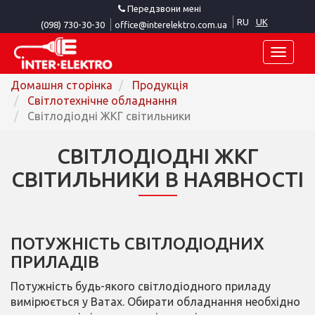
Передзвони мені
RU
UK
(098) 730-30-30
office@interelektro.com.ua
Toggle
naviga
Домашня сторінка
Продукція
Світлотехнічне обладнання
Світлодіодні ЖКГ світильники
СВІТЛОДІОДНІ ЖКГ
СВІТИЛЬНИКИ В НАЯВНОСТІ
ПОТУЖНІСТЬ СВІТЛОДІОДНИХ
ПРИЛАДІВ
Потужність будь-якого світлодіодного приладу
вимірюється у Ватах. Обирати обладнання необхідно