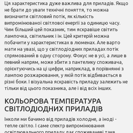
Ця характеристика дуже важлива для приладів. Якщо
не брати до уваги технічні поняття, то можна
визначити світловий потік, як кількість
випромінюваної світлової енергії за одиницю часу.
Чим більший цей показник, тим яскравіше світить
лампочка, світильник і ін. Цей критерій можна
побачити у характеристиках в люменах. Але варто
мати на увазі, що у світлодіодних приладах потік
спрямований в одну сторону. Фокус не в усі, а лише в
певний напрям, може збити з пантелику споживача,
орієнтуючись на ці цифри, наприклад, в порівнянні з
лампою розжарювання, у якій потік відбивається в
різні боки. І візуальна яскравість приладу залежить не
тільки від цього показника, але і від всіх інших.
КОЛЬОРОВА ТЕМПЕРАТУРА
СВІТЛОДІОДНИХ ПРИЛАДІВ
Інколи ми бачимо від приладів холодне, а іноді -
тепле світло. І саме спектр випромінювання
освітлювального приладу дає споживачеві таке