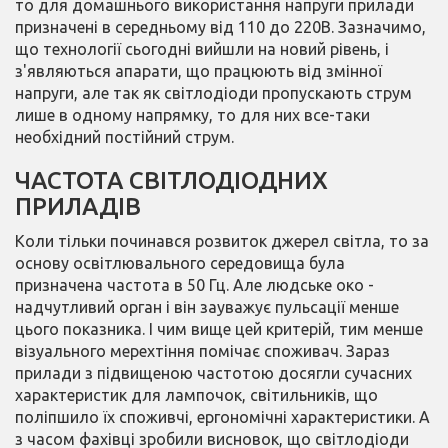
то для домашнього використання напруги прилади
призначені в середньому від 110 до 220В. Зазначимо,
що технології сьогодні вийшли на новий рівень, і
з'являються апарати, що працюють від змінної
напруги, але так як світлодіоди пропускають струм
лише в одному напрямку, то для них все-таки
необхідний постійний струм.
ЧАСТОТА СВІТЛОДІОДНИХ
ПРИЛАДІВ
Коли тільки починався розвиток джерел світла, то за
основу освітлювального середовища була
призначена частота в 50 Гц. Але людське око -
надчутливий орган і він зауважує пульсації менше
цього показника. І чим вище цей критерій, тим менше
візуального мерехтіння помічає споживач. Зараз
прилади з підвищеною частотою досягли сучасних
характеристик для лампочок, світильників, що
поліпшило їх споживчі, ергономічні характеристики. А
з часом фахівці зробили висновок, що світлодіоди