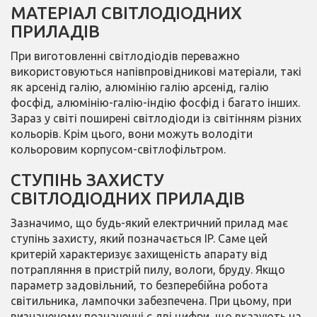
МАТЕРІАЛ СВІТЛОДІОДНИХ
ПРИЛАДІВ
При виготовленні світлодіодів переважно
використовуються напівпровідникові матеріали, такі
як арсенід галію, алюмінію галію арсенід, галію
фосфід, алюмінію-галію-індію фосфід і багато інших.
Зараз у світі поширені світлодіоди із світінням різних
кольорів. Крім цього, вони можуть володіти
кольоровим корпусом-світлофільтром.
СТУПІНЬ ЗАХИСТУ
СВІТЛОДІОДНИХ ПРИЛАДІВ
Зазначимо, що будь-який електричний прилад має
ступінь захисту, який позначається IP. Саме цей
критерій характеризує захищеність апарату від
потрапляння в пристрій пилу, вологи, бруду. Якщо
параметр задовільний, то безперебійна робота
світильника, лампочки забезпечена. При цьому, при
визначеному позначенні є дві цифри, що вказують на