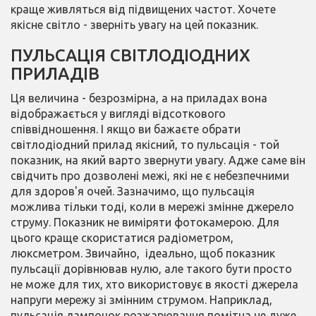
краще живляться від підвищених частот. Хочете
якісне світло - зверніть увагу на цей показник.
ПУЛЬСАЦІЯ СВІТЛОДІОДНИХ
ПРИЛАДІВ
Ця величина - безрозмірна, а на приладах вона
відображається у вигляді відсоткового
співвідношення. І якщо ви бажаєте обрати
світлодіодний прилад якісний, то пульсація - той
показник, на який варто звернути увагу. Адже саме він
свідчить про дозволені межі, які не є небезпечними
для здоров'я очей. Зазначимо, що пульсація
можлива тільки тоді, коли в мережі змінне джерело
струму. Показник не виміряти фотокамерою. Для
цього краще скористатися радіометром,
люксметром. Звичайно, ідеально, щоб показник
пульсації дорівнював нулю, але такого бути просто
не може для тих, хто використовує в якості джерела
напруги мережу зі змінним струмом. Наприклад,
пульсація лампочок розжарювання помітна не дуже