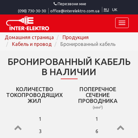
Перезвони мне
RU
UK
(098) 730-30-30
office@interelektro.com.ua
Toggle
naviga
Домашняя страница
Продукция
Кабель и провод
Бронированный кабель
БРОНИРОВАННЫЙ КАБЕЛЬ
В НАЛИЧИИ
КОЛИЧЕСТВО
ПОПЕРЕЧНОЕ
ТОКОПРОВОДЯЩИХ
СЕЧЕНИЕ
ЖИЛ
ПРОВОДНИКА
(мм²)
1
1
3
6