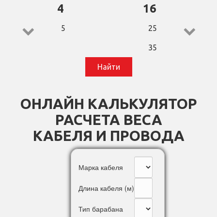
4
16
5
25
35
Найти
50
70
ОНЛАЙН КАЛЬКУЛЯТОР
95
РАСЧЕТА ВЕСА
120
КАБЕЛЯ И ПРОВОДА
150
185
Марка кабеля
240
Длина кабеля (м)
Тип барабана